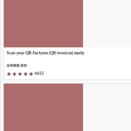
Scan your QR-Factures (QR-invoices) easily
Null
应用类型:库存
4655