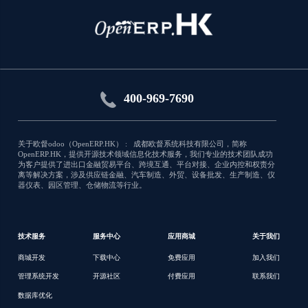
Open HRMS Employee Appraisal
Roll out appraisal plans and get the best
of your workforce
应用类型:库存
400-969-7690
5426
关于欧督odoo（OpenERP.HK） : 成都欧督系统科技有限公司，简称
OpenERP.HK，提供开源技术领域信息化技术服务，我们专业的技术团队成功
为客户提供了进出口金融贸易平台、跨境互通、平台对接、企业内控和权责分
离等解决方案，涉及供应链金融、汽车制造、外贸、设备批发、生产制造、仪
器仪表、园区管理、仓储物流等行业。
技术服务
服务中心
应用商城
关于我们
商城开发
下载中心
免费应用
加入我们
管理系统开发
开源社区
付费应用
联系我们
数据库优化