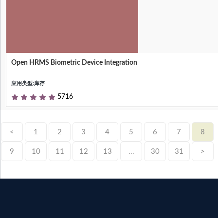
Open HRMS Biometric Device Integration
Integrating Biometric Device With HR
Attendance (Face + Thumb)
应用类型:库存
5716
<
1
2
3
4
5
6
7
8
9
10
11
12
13
...
30
31
>