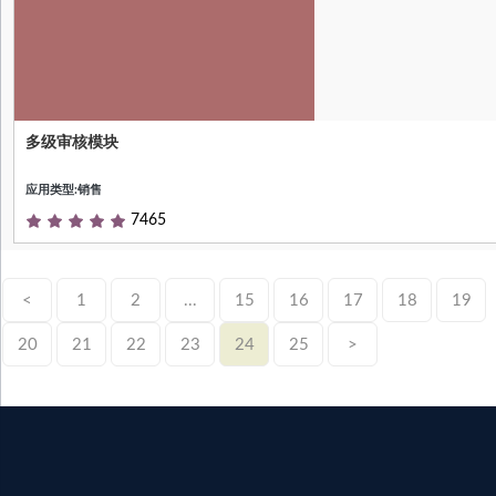
多级审核模块
This a plugin module is supported by
Shenzhen PengYunhui Tech. Co. Ltd.
应用类型:销售
7465
<
1
2
...
15
16
17
18
19
20
21
22
23
24
25
>