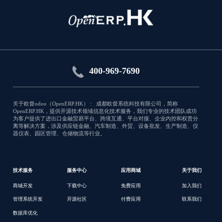
WeChat
企业微信公众号的接入与管理
应用类型:销售
400-969-7690
9650
关于欧督odoo（OpenERP.HK） : 成都欧督系统科技有限公司，简称
OpenERP.HK，提供开源技术领域信息化技术服务，我们专业的技术团队成功
为客户提供了进出口金融贸易平台、跨境互通、平台对接、企业内控和权责分
离等解决方案，涉及供应链金融、汽车制造、外贸、设备批发、生产制造、仪
器仪表、园区管理、仓储物流等行业。
技术服务
服务中心
应用商城
关于我们
商城开发
下载中心
免费应用
加入我们
管理系统开发
开源社区
付费应用
联系我们
数据库优化