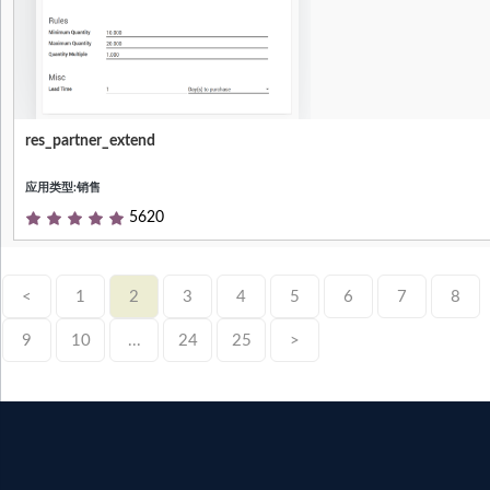
res_partner_extend
Short (1 phrase/line) summary of the
module's purpose, used as subtitle on
应用类型:销售
modules listing or apps.openerp.com
5620
<
1
2
3
4
5
6
7
8
9
10
...
24
25
>