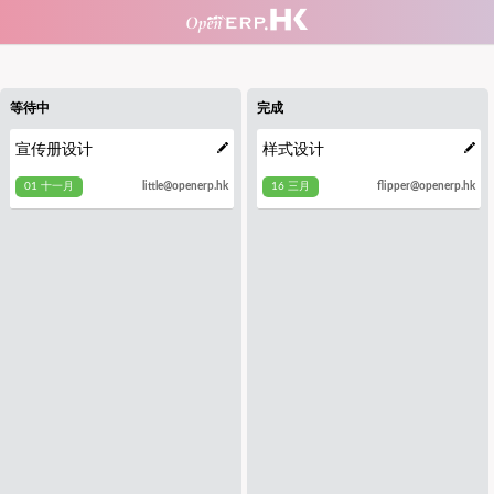
等待中
完成
宣传册设计
样式设计
01 十一月
16 三月
little@openerp.hk
flipper@openerp.hk