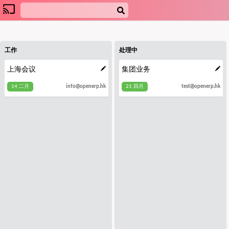
工作
处理中
上海会议
集团业务
14 二月
21 四月
info@openerp.hk
test@openerp.hk