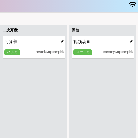
二次开发
回馈
商务卡
视频动画
26 六月
31 十二月
rework@openerp.hk
memory@openerp.hk