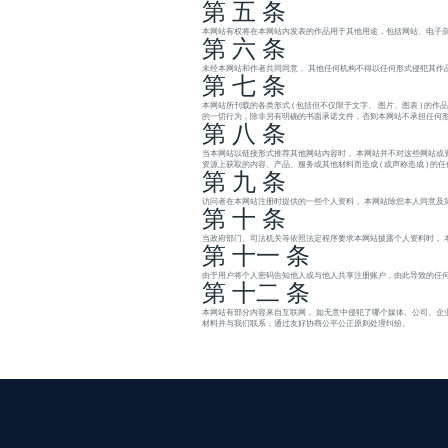
第 五 条
本网站有权将在本网站内发表的作品用于其他用途，包括网站、电子杂
第 六 条
未经本网站和作者共同同意， 其他任何机构不得以任何形式侵犯其作
第 七 条
本网站所刊载的各类形式 ( 包括但不仅限于文字、 图片、图表 )
的一切行为，除非另有明确的书面承诺文件，否则本网站不承担任何
第 八 条
当本网站以链接形式推荐其他网站内容时， 本网站并不对这些网站或
资源上获取的内容、产品、服务或其他材料而造成 ( 或声称造成 ) 
第 九 条
访问者在本网站注册时提供的一些个人资料， 本网站除您本人同意及
第 十 条
当政府部门、司法机关等依照法定程序要求本网站披露个人资料时， 
第 十一 条
由于用户将个人密码告知他人或与他人共享注册账户，由此导致的任何
第 十二 条
本网站有部分内容来自互联网， 如无意中侵犯了哪个媒体、公司、企
材料并与我们联系，通过友好协商公平公正原则处理纠纷。