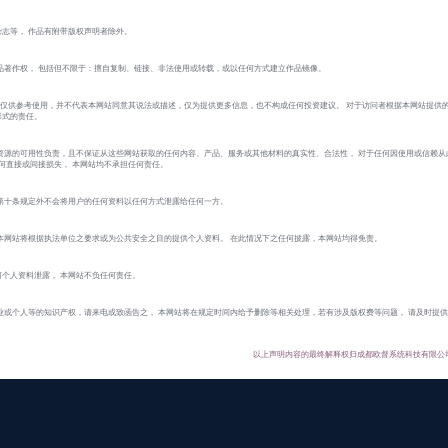
志等， 作品有附带版权声明者除外。
品著作权， 包括但不限于：擅自复制、链接、非法使用或转载，或以任何方式建立作品镜像。
 的作品仅供参考使用，并不代表本网站同意其说法或描述，仅为提供更多信息，也不构成任何投资建议。 对于访问者根据本网站提供
形式的责任。
资源的可用性负责，且不保证从这些网站获取的任何内容、产品、服务或其他材料的真实性、合法性， 对于任何因使用或信赖从
的任何直接或间接损失， 本网站均不承担任何责任。
第十条规定外不会将用户的任何资料以任何方式泄露给任何一方。
本网站将根据执法单位之要求或为公共安全之目的提供个人资料。 在此情况下之任何披露，本网站均得免责。
个人资料泄露， 本网站不负任何责任。
业或个人等的知识产权，请来电或致函告之， 本网站将在规定时间内给予删除等相关处理，若有涉及版权费等问题， 请及时提
以上声明内容的最终解释权归成都欧督系统科技有限公