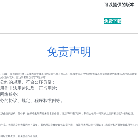
可以提供的版本
免费下载
免责声明
、转载、宣传介绍 ) 时，必须以善意且谨慎的态度行事 ; 访问者不得故意或者过失的损害或者弱化本网站的各类合法权利与利益
会公德的行为，且访问者应当恪守下述承诺：
公约的规定、符合公序良俗 ;
用作非法用途以及非正当用途;
网络服务;
服务的协议、规定、程序和惯例等。
该作品的版权、著作权 ; 如果您发现有您未署名的作品，请立即和我们联系，我们会在第一时间加上您的署名或作相关处理。
作品，本网站及作者共同享有版权， 其他网站及传统媒体如需使用， 须取得本网站的书面授权，未经授权严禁转载或用于其它
本网站立场无关，相关责任作者自负。