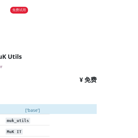
免费试用
K Utils
IT
¥ 免费
['base']
muk_utils
MuK IT