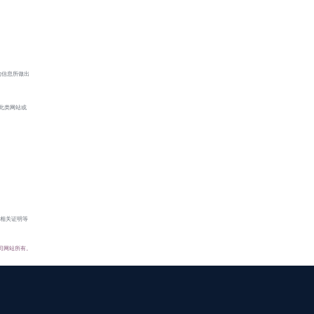
的信息所做出
此类网站或
供相关证明等
司网站所有。