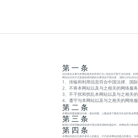
第 一 条
访问者在从事与本网站相关的所有行为 ( 包括但不限于访问浏览、利用
网站以任何方式直接或者间接的从事违反中国法律、 国际公约以及社
1、传输和利用信息符合中国法律、国际
2、不将本网站以及与之相关的网络服务
3、不干扰和扰乱本网站以及与之相关的
4、遵守与本网站以及与之相关的网络
第 二 条
本网站郑重提醒访问者：请在转载、上载或者下载有关作品时务必尊重
第 三 条
除我们另有明确说明或者中国法律有强制性规定外，本网站用户原创的
第 四 条
本网站内容仅代表作者本人的观点，不代表本网站的观点和看法，与