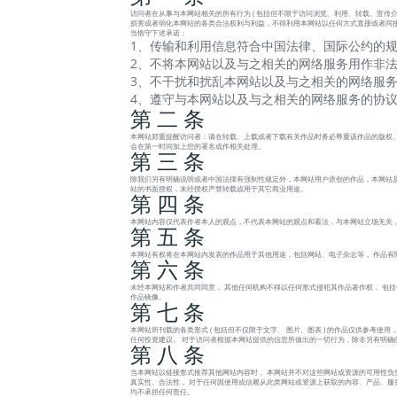
访问者在从事与本网站相关的所有行为 ( 包括但不限于访问浏览、利用、转载、宣传介绍
损害或者弱化本网站的各类合法权利与利益，不得利用本网站以任何方式直接或者间接
当恪守下述承诺：
1、传输和利用信息符合中国法律、国际公约的规
2、不将本网站以及与之相关的网络服务用作非法
3、不干扰和扰乱本网站以及与之相关的网络服务
4、遵守与本网站以及与之相关的网络服务的协
第 二 条
本网站郑重提醒访问者：请在转载、上载或者下载有关作品时务必尊重该作品的版权、
会在第一时间加上您的署名或作相关处理。
第 三 条
除我们另有明确说明或者中国法律有强制性规定外，本网站用户原创的作品，本网站及
站的书面授权，未经授权严禁转载或用于其它商业用途。
第 四 条
本网站内容仅代表作者本人的观点，不代表本网站的观点和看法，与本网站立场无关
第 五 条
本网站有权将在本网站内发表的作品用于其他用途，包括网站、电子杂志等， 作品有
第 六 条
未经本网站和作者共同同意， 其他任何机构不得以任何形式侵犯其作品著作权， 包
作品镜像。
第 七 条
本网站所刊载的各类形式 ( 包括但不仅限于文字、 图片、图表 ) 的作品仅供参考
任何投资建议。 对于访问者根据本网站提供的信息所做出的一切行为，除非另有明确
第 八 条
当本网站以链接形式推荐其他网站内容时， 本网站并不对这些网站或资源的可用性负
真实性、合法性， 对于任何因使用或信赖从此类网站或资源上获取的内容、产品、服务或
均不承担任何责任。