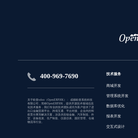
技术服务
400-969-7690
商城开发
管理系统开发
关于欧督odoo（OpenERP.HK） : 成都欧督系统科技
有限公司，简称OpenERP.HK，提供开源技术领域信息
数据库优化
化技术服务，我们专业的技术团队成功为客户提供了进
出口金融贸易平台、跨境互通、平台对接、企业内控和
权责分离等解决方案，涉及供应链金融、汽车制造、外
报表开发
贸、设备批发、生产制造、仪器仪表、园区管理、仓储
物流等行业。
交互式设计