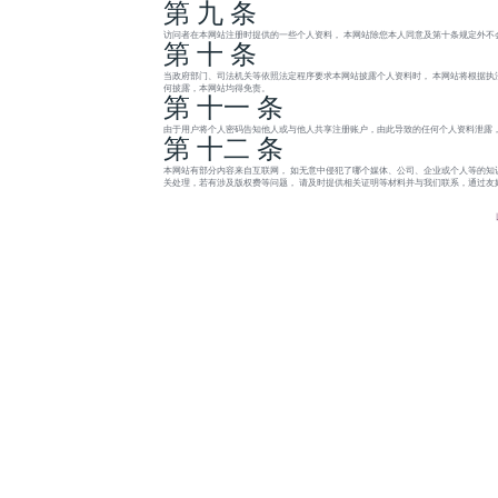
第 九 条
访问者在本网站注册时提供的一些个人资料， 本网站除您本人同意及第十条规定外不
第 十 条
当政府部门、司法机关等依照法定程序要求本网站披露个人资料时， 本网站将根据执
何披露，本网站均得免责。
第 十一 条
由于用户将个人密码告知他人或与他人共享注册账户，由此导致的任何个人资料泄露，
第 十二 条
本网站有部分内容来自互联网， 如无意中侵犯了哪个媒体、公司、企业或个人等的知
关处理，若有涉及版权费等问题， 请及时提供相关证明等材料并与我们联系，通过友