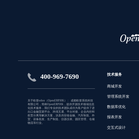
技术服务
400-969-7690
商城开发
管理系统开发
关于欧督odoo（OpenERP.HK） : 成都欧督系统科技
有限公司，简称OpenERP.HK，提供开源技术领域信息
数据库优化
化技术服务，我们专业的技术团队成功为客户提供了进
出口金融贸易平台、跨境互通、平台对接、企业内控和
权责分离等解决方案，涉及供应链金融、汽车制造、外
报表开发
贸、设备批发、生产制造、仪器仪表、园区管理、仓储
物流等行业。
交互式设计