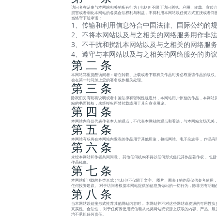
访问者在从事与本网站相关的所有行为 ( 包括但不限于访问浏览、利用、转载、宣传介绍
损害或者弱化本网站的各类合法权利与利益，不得利用本网站以任何方式直接或者间接
当恪守下述承诺：
1、传输和利用信息符合中国法律、国际公约的规
2、不将本网站以及与之相关的网络服务用作非法
3、不干扰和扰乱本网站以及与之相关的网络服务
4、遵守与本网站以及与之相关的网络服务的协
第 二 条
本网站郑重提醒访问者：请在转载、上载或者下载有关作品时务必尊重该作品的版权、
会在第一时间加上您的署名或作相关处理。
第 三 条
除我们另有明确说明或者中国法律有强制性规定外，本网站用户原创的作品，本网站及
站的书面授权，未经授权严禁转载或用于其它商业用途。
第 四 条
本网站内容仅代表作者本人的观点，不代表本网站的观点和看法，与本网站立场无关
第 五 条
本网站有权将在本网站内发表的作品用于其他用途，包括网站、电子杂志等， 作品有
第 六 条
未经本网站和作者共同同意， 其他任何机构不得以任何形式侵犯其作品著作权， 包
作品镜像。
第 七 条
本网站所刊载的各类形式 ( 包括但不仅限于文字、 图片、图表 ) 的作品仅供参考
任何投资建议。 对于访问者根据本网站提供的信息所做出的一切行为，除非另有明确
第 八 条
当本网站以链接形式推荐其他网站内容时， 本网站并不对这些网站或资源的可用性负
真实性、合法性， 对于任何因使用或信赖从此类网站或资源上获取的内容、产品、服务或
均不承担任何责任。