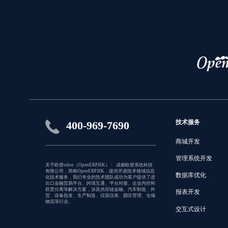
技术服务
400-969-7690
商城开发
管理系统开发
关于欧督odoo（OpenERP.HK） : 成都欧督系统科技
有限公司，简称OpenERP.HK，提供开源技术领域信息
数据库优化
化技术服务，我们专业的技术团队成功为客户提供了进
出口金融贸易平台、跨境互通、平台对接、企业内控和
权责分离等解决方案，涉及供应链金融、汽车制造、外
报表开发
贸、设备批发、生产制造、仪器仪表、园区管理、仓储
物流等行业。
交互式设计