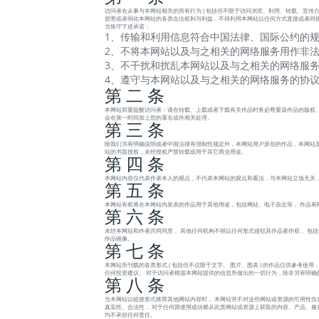
访问者在从事与本网站相关的所有行为 ( 包括但不限于访问浏览、利用、转载、宣传介绍
损害或者弱化本网站的各类合法权利与利益，不得利用本网站以任何方式直接或者间接
当恪守下述承诺：
1、传输和利用信息符合中国法律、国际公约的规
2、不将本网站以及与之相关的网络服务用作非法
3、不干扰和扰乱本网站以及与之相关的网络服务
4、遵守与本网站以及与之相关的网络服务的协
第 二 条
本网站郑重提醒访问者：请在转载、上载或者下载有关作品时务必尊重该作品的版权、
会在第一时间加上您的署名或作相关处理。
第 三 条
除我们另有明确说明或者中国法律有强制性规定外，本网站用户原创的作品，本网站及
站的书面授权，未经授权严禁转载或用于其它商业用途。
第 四 条
本网站内容仅代表作者本人的观点，不代表本网站的观点和看法，与本网站立场无关
第 五 条
本网站有权将在本网站内发表的作品用于其他用途，包括网站、电子杂志等， 作品有
第 六 条
未经本网站和作者共同同意， 其他任何机构不得以任何形式侵犯其作品著作权， 包
作品镜像。
第 七 条
本网站所刊载的各类形式 ( 包括但不仅限于文字、 图片、图表 ) 的作品仅供参考
任何投资建议。 对于访问者根据本网站提供的信息所做出的一切行为，除非另有明确
第 八 条
当本网站以链接形式推荐其他网站内容时， 本网站并不对这些网站或资源的可用性负
真实性、合法性， 对于任何因使用或信赖从此类网站或资源上获取的内容、产品、服务或
均不承担任何责任。