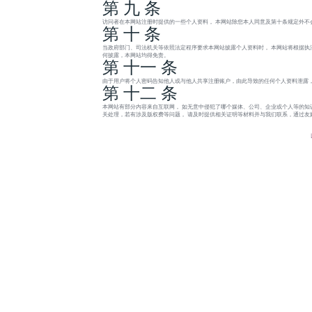
第 九 条
访问者在本网站注册时提供的一些个人资料， 本网站除您本人同意及第十条规定外不
第 十 条
当政府部门、司法机关等依照法定程序要求本网站披露个人资料时， 本网站将根据执
何披露，本网站均得免责。
第 十一 条
由于用户将个人密码告知他人或与他人共享注册账户，由此导致的任何个人资料泄露，
第 十二 条
本网站有部分内容来自互联网， 如无意中侵犯了哪个媒体、公司、企业或个人等的知
关处理，若有涉及版权费等问题， 请及时提供相关证明等材料并与我们联系，通过友