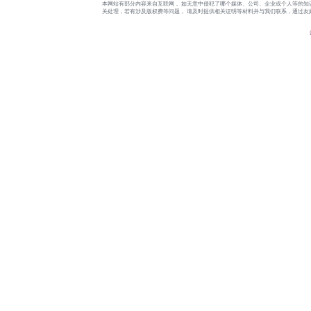
本网站有部分内容来自互联网， 如无意中侵犯了哪个媒体、公司、企业或个人等的知
关处理，若有涉及版权费等问题， 请及时提供相关证明等材料并与我们联系，通过友