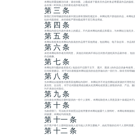
本网站郑重提醒访问者：请在转载、上载或者下载有关作品时务必尊重该作品的版权、
会在第一时间加上您的署名或作相关处理。
第 三 条
除我们另有明确说明或者中国法律有强制性规定外，本网站用户原创的作品，本网站及
站的书面授权，未经授权严禁转载或用于其它商业用途。
第 四 条
本网站内容仅代表作者本人的观点，不代表本网站的观点和看法，与本网站立场无关
第 五 条
本网站有权将在本网站内发表的作品用于其他用途，包括网站、电子杂志等， 作品有
第 六 条
未经本网站和作者共同同意， 其他任何机构不得以任何形式侵犯其作品著作权， 包
作品镜像。
第 七 条
本网站所刊载的各类形式 ( 包括但不仅限于文字、 图片、图表 ) 的作品仅供参考
任何投资建议。 对于访问者根据本网站提供的信息所做出的一切行为，除非另有明确
第 八 条
当本网站以链接形式推荐其他网站内容时， 本网站并不对这些网站或资源的可用性负
真实性、合法性， 对于任何因使用或信赖从此类网站或资源上获取的内容、产品、服务或
均不承担任何责任。
第 九 条
访问者在本网站注册时提供的一些个人资料， 本网站除您本人同意及第十条规定外不
第 十 条
当政府部门、司法机关等依照法定程序要求本网站披露个人资料时， 本网站将根据执
何披露，本网站均得免责。
第 十一 条
由于用户将个人密码告知他人或与他人共享注册账户，由此导致的任何个人资料泄露，
第 十二 条