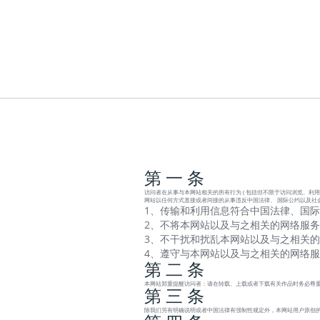
第 一 条
访问者在从事与本网站相关的所有行为 ( 包括但不限于访问浏览、利用
网站以任何方式直接或者间接的从事违反中国法律、 国际公约以及社
1、传输和利用信息符合中国法律、国际
2、不将本网站以及与之相关的网络服务
3、不干扰和扰乱本网站以及与之相关的
4、遵守与本网站以及与之相关的网络
第 二 条
本网站郑重提醒访问者：请在转载、上载或者下载有关作品时务必尊重
第 三 条
除我们另有明确说明或者中国法律有强制性规定外，本网站用户原创的