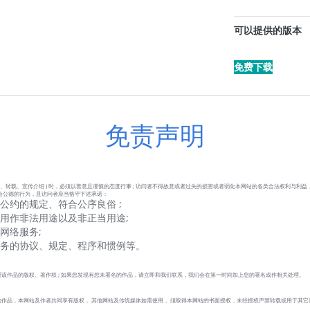
可以提供的版本
免费下载
免责声明
、转载、宣传介绍 ) 时，必须以善意且谨慎的态度行事 ; 访问者不得故意或者过失的损害或者弱化本网站的各类合法权利与利益
会公德的行为，且访问者应当恪守下述承诺：
公约的规定、符合公序良俗 ;
用作非法用途以及非正当用途;
网络服务;
服务的协议、规定、程序和惯例等。
该作品的版权、著作权 ; 如果您发现有您未署名的作品，请立即和我们联系，我们会在第一时间加上您的署名或作相关处理。
作品，本网站及作者共同享有版权， 其他网站及传统媒体如需使用， 须取得本网站的书面授权，未经授权严禁转载或用于其它