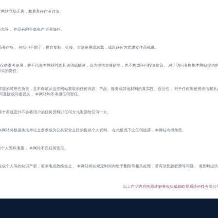
本网站立场无关，相关责任作者自负。
志等， 作品有附带版权声明者除外。
品著作权， 包括但不限于：擅自复制、链接、非法使用或转载，或以任何方式建立作品镜像。
 的作品仅供参考使用，并不代表本网站同意其说法或描述，仅为提供更多信息，也不构成任何投资建议。 对于访问者根据本网站提供
形式的责任。
资源的可用性负责，且不保证从这些网站获取的任何内容、产品、服务或其他材料的真实性、合法性， 对于任何因使用或信赖从
的任何直接或间接损失， 本网站均不承担任何责任。
第十条规定外不会将用户的任何资料以任何方式泄露给任何一方。
本网站将根据执法单位之要求或为公共安全之目的提供个人资料。 在此情况下之任何披露，本网站均得免责。
个人资料泄露， 本网站不负任何责任。
业或个人等的知识产权，请来电或致函告之， 本网站将在规定时间内给予删除等相关处理，若有涉及版权费等问题， 请及时提
以上声明内容的最终解释权归成都欧督系统科技有限公