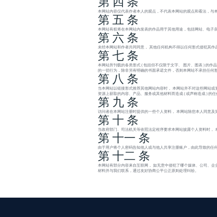
第 四 条
本网站内容仅代表作者本人的观点，不代表本网站的观点和看法，与
第 五 条
本网站有权将在本网站内发表的作品用于其他用途，包括网站、电子杂
第 六 条
未经本网站和作者共同同意， 其他任何机构不得以任何形式侵犯其作
第 七 条
本网站所刊载的各类形式 ( 包括但不仅限于文字、 图片、图表 )
的一切行为，除非另有明确的书面承诺文件，否则本网站不承担任何
第 八 条
当本网站以链接形式推荐其他网站内容时， 本网站并不对这些网站或
资源上获取的内容、产品、服务或其他材料而造成 ( 或声称造成 ) 
第 九 条
访问者在本网站注册时提供的一些个人资料， 本网站除您本人同意及
第 十 条
当政府部门、司法机关等依照法定程序要求本网站披露个人资料时， 
第 十一 条
由于用户将个人密码告知他人或与他人共享注册账户，由此导致的任何
第 十二 条
本网站有部分内容来自互联网， 如无意中侵犯了哪个媒体、公司、企
材料并与我们联系，通过友好协商公平公正原则处理纠纷。