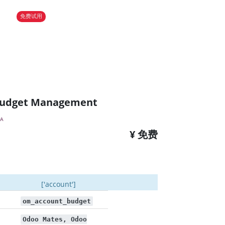
免费试用
Budget Management
SA
¥ 免费
['account']
om_account_budget
Odoo Mates, Odoo