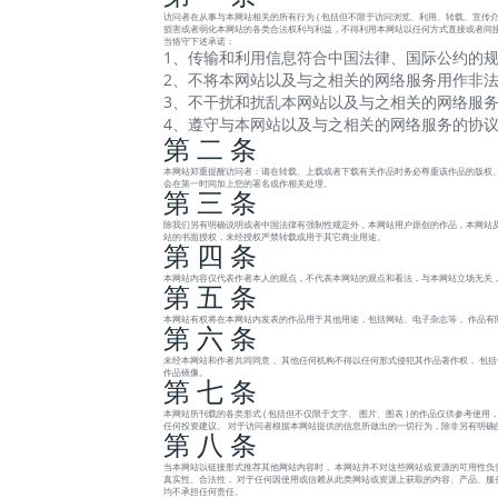
访问者在从事与本网站相关的所有行为 ( 包括但不限于访问浏览、利用、转载、宣传介绍
损害或者弱化本网站的各类合法权利与利益，不得利用本网站以任何方式直接或者间接
当恪守下述承诺：
1、传输和利用信息符合中国法律、国际公约的规
2、不将本网站以及与之相关的网络服务用作非法
3、不干扰和扰乱本网站以及与之相关的网络服务
4、遵守与本网站以及与之相关的网络服务的协
第 二 条
本网站郑重提醒访问者：请在转载、上载或者下载有关作品时务必尊重该作品的版权、
会在第一时间加上您的署名或作相关处理。
第 三 条
除我们另有明确说明或者中国法律有强制性规定外，本网站用户原创的作品，本网站及
站的书面授权，未经授权严禁转载或用于其它商业用途。
第 四 条
本网站内容仅代表作者本人的观点，不代表本网站的观点和看法，与本网站立场无关
第 五 条
本网站有权将在本网站内发表的作品用于其他用途，包括网站、电子杂志等， 作品有
第 六 条
未经本网站和作者共同同意， 其他任何机构不得以任何形式侵犯其作品著作权， 包
作品镜像。
第 七 条
本网站所刊载的各类形式 ( 包括但不仅限于文字、 图片、图表 ) 的作品仅供参考
任何投资建议。 对于访问者根据本网站提供的信息所做出的一切行为，除非另有明确
第 八 条
当本网站以链接形式推荐其他网站内容时， 本网站并不对这些网站或资源的可用性负
真实性、合法性， 对于任何因使用或信赖从此类网站或资源上获取的内容、产品、服务或
均不承担任何责任。