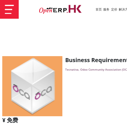
首页
服务
定价
解决
Business Requiremen
Tecnativa, Odoo Community Association (OC
¥ 免费