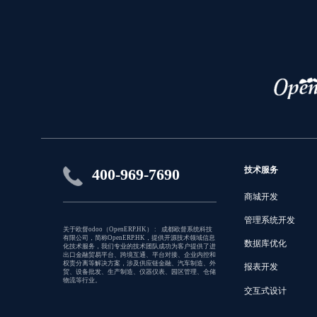
技术服务
400-969-7690
商城开发
管理系统开发
关于欧督odoo（OpenERP.HK） : 成都欧督系统科技
有限公司，简称OpenERP.HK，提供开源技术领域信息
数据库优化
化技术服务，我们专业的技术团队成功为客户提供了进
出口金融贸易平台、跨境互通、平台对接、企业内控和
权责分离等解决方案，涉及供应链金融、汽车制造、外
报表开发
贸、设备批发、生产制造、仪器仪表、园区管理、仓储
物流等行业。
交互式设计