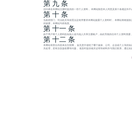
第 九 条
访问者在本网站注册时提供的一些个人资料， 本网站除您本人同意及第十条规定外不
第 十 条
当政府部门、司法机关等依照法定程序要求本网站披露个人资料时， 本网站将根据执
何披露，本网站均得免责。
第 十一 条
由于用户将个人密码告知他人或与他人共享注册账户，由此导致的任何个人资料泄露，
第 十二 条
本网站有部分内容来自互联网， 如无意中侵犯了哪个媒体、公司、企业或个人等的知
关处理，若有涉及版权费等问题， 请及时提供相关证明等材料并与我们联系，通过友