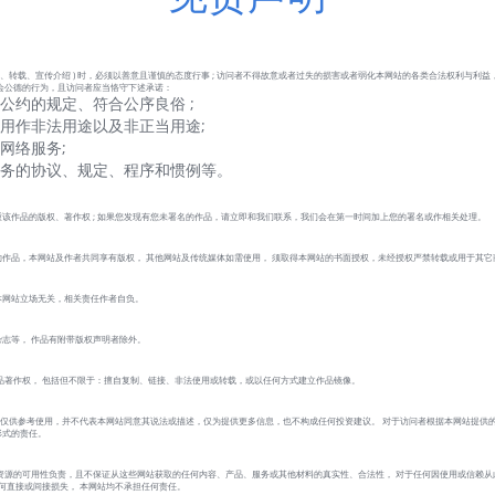
、转载、宣传介绍 ) 时，必须以善意且谨慎的态度行事 ; 访问者不得故意或者过失的损害或者弱化本网站的各类合法权利与利益
会公德的行为，且访问者应当恪守下述承诺：
公约的规定、符合公序良俗 ;
用作非法用途以及非正当用途;
网络服务;
服务的协议、规定、程序和惯例等。
该作品的版权、著作权 ; 如果您发现有您未署名的作品，请立即和我们联系，我们会在第一时间加上您的署名或作相关处理。
作品，本网站及作者共同享有版权， 其他网站及传统媒体如需使用， 须取得本网站的书面授权，未经授权严禁转载或用于其它
本网站立场无关，相关责任作者自负。
志等， 作品有附带版权声明者除外。
品著作权， 包括但不限于：擅自复制、链接、非法使用或转载，或以任何方式建立作品镜像。
 的作品仅供参考使用，并不代表本网站同意其说法或描述，仅为提供更多信息，也不构成任何投资建议。 对于访问者根据本网站提供
形式的责任。
资源的可用性负责，且不保证从这些网站获取的任何内容、产品、服务或其他材料的真实性、合法性， 对于任何因使用或信赖从
的任何直接或间接损失， 本网站均不承担任何责任。