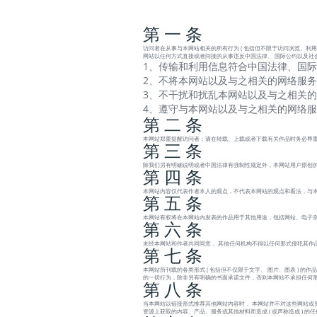
第 一 条
访问者在从事与本网站相关的所有行为 ( 包括但不限于访问浏览、利用
网站以任何方式直接或者间接的从事违反中国法律、 国际公约以及社
1、传输和利用信息符合中国法律、国际
2、不将本网站以及与之相关的网络服务
3、不干扰和扰乱本网站以及与之相关的
4、遵守与本网站以及与之相关的网络
第 二 条
本网站郑重提醒访问者：请在转载、上载或者下载有关作品时务必尊重
第 三 条
除我们另有明确说明或者中国法律有强制性规定外，本网站用户原创的
第 四 条
本网站内容仅代表作者本人的观点，不代表本网站的观点和看法，与
第 五 条
本网站有权将在本网站内发表的作品用于其他用途，包括网站、电子杂
第 六 条
未经本网站和作者共同同意， 其他任何机构不得以任何形式侵犯其作
第 七 条
本网站所刊载的各类形式 ( 包括但不仅限于文字、 图片、图表 )
的一切行为，除非另有明确的书面承诺文件，否则本网站不承担任何
第 八 条
当本网站以链接形式推荐其他网站内容时， 本网站并不对这些网站或
资源上获取的内容、产品、服务或其他材料而造成 ( 或声称造成 ) 