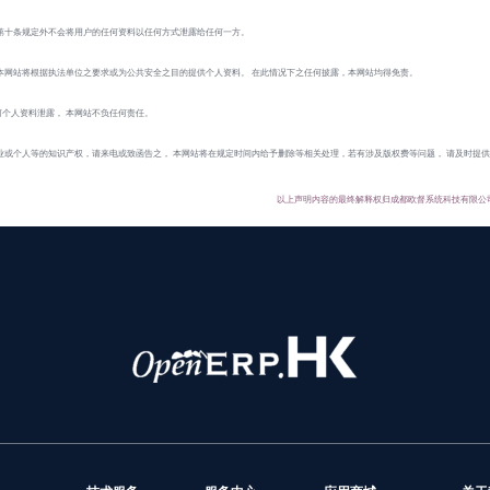
第十条规定外不会将用户的任何资料以任何方式泄露给任何一方。
本网站将根据执法单位之要求或为公共安全之目的提供个人资料。 在此情况下之任何披露，本网站均得免责。
个人资料泄露， 本网站不负任何责任。
业或个人等的知识产权，请来电或致函告之， 本网站将在规定时间内给予删除等相关处理，若有涉及版权费等问题， 请及时提
以上声明内容的最终解释权归成都欧督系统科技有限公