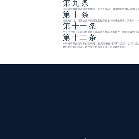
第 九 条
访问者在本网站注册时提供的一些个人资料， 本网站除您本人同意及
第 十 条
当政府部门、司法机关等依照法定程序要求本网站披露个人资料时， 
第 十一 条
由于用户将个人密码告知他人或与他人共享注册账户，由此导致的任何
第 十二 条
本网站有部分内容来自互联网， 如无意中侵犯了哪个媒体、公司、企
材料并与我们联系，通过友好协商公平公正原则处理纠纷。