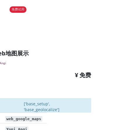
免费试用
eb地图展示
 Angi
¥ 免费
['base_setup',
'base_geolocalize']
web_google_maps
Yopi Angi