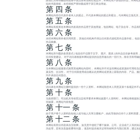
除我们另有明确说明或者中国法律有强制性规定外，本网站用户原创的作品，本网站及
站的书面授权，未经授权严禁转载或用于其它商业用途。
第 四 条
本网站内容仅代表作者本人的观点，不代表本网站的观点和看法，与本网站立场无关
第 五 条
本网站有权将在本网站内发表的作品用于其他用途，包括网站、电子杂志等， 作品有
第 六 条
未经本网站和作者共同同意， 其他任何机构不得以任何形式侵犯其作品著作权， 包
作品镜像。
第 七 条
本网站所刊载的各类形式 ( 包括但不仅限于文字、 图片、图表 ) 的作品仅供参考
任何投资建议。 对于访问者根据本网站提供的信息所做出的一切行为，除非另有明确
第 八 条
当本网站以链接形式推荐其他网站内容时， 本网站并不对这些网站或资源的可用性负
真实性、合法性， 对于任何因使用或信赖从此类网站或资源上获取的内容、产品、服务或
均不承担任何责任。
第 九 条
访问者在本网站注册时提供的一些个人资料， 本网站除您本人同意及第十条规定外不
第 十 条
当政府部门、司法机关等依照法定程序要求本网站披露个人资料时， 本网站将根据执
何披露，本网站均得免责。
第 十一 条
由于用户将个人密码告知他人或与他人共享注册账户，由此导致的任何个人资料泄露，
第 十二 条
本网站有部分内容来自互联网， 如无意中侵犯了哪个媒体、公司、企业或个人等的知
关处理，若有涉及版权费等问题， 请及时提供相关证明等材料并与我们联系，通过友