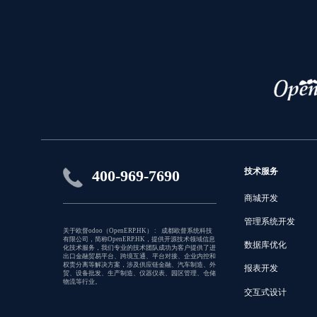
技术服务
400-969-7690
商城开发
管理系统开发
关于欧督odoo（OpenERP.HK） : 成都欧督系统科技
有限公司，简称OpenERP.HK，提供开源技术领域信息
数据库优化
化技术服务，我们专业的技术团队成功为客户提供了进
出口金融贸易平台、跨境互通、平台对接、企业内控和
权责分离等解决方案，涉及供应链金融、汽车制造、外
报表开发
贸、设备批发、生产制造、仪器仪表、园区管理、仓储
物流等行业。
交互式设计