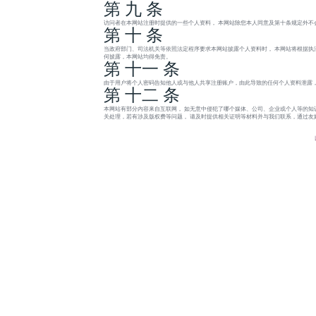
第 九 条
访问者在本网站注册时提供的一些个人资料， 本网站除您本人同意及第十条规定外不
第 十 条
当政府部门、司法机关等依照法定程序要求本网站披露个人资料时， 本网站将根据执
何披露，本网站均得免责。
第 十一 条
由于用户将个人密码告知他人或与他人共享注册账户，由此导致的任何个人资料泄露，
第 十二 条
本网站有部分内容来自互联网， 如无意中侵犯了哪个媒体、公司、企业或个人等的知
关处理，若有涉及版权费等问题， 请及时提供相关证明等材料并与我们联系，通过友