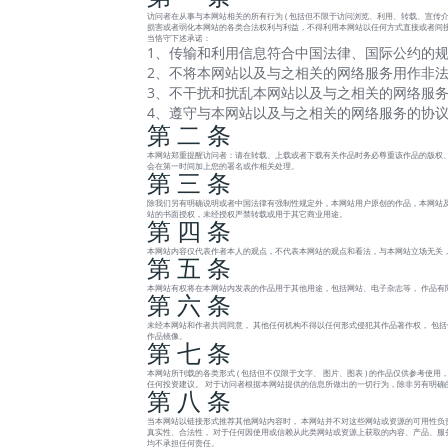
访问者在从事与本网站相关的所有行为 ( 包括但不限于访问浏览、利用、转载、宣传介绍
损害或者弱化本网站的各类合法权利与利益，不得利用本网站以任何方式直接或者间接
当恪守下述承诺：
1、传输和利用信息符合中国法律、国际公约的规
2、不将本网站以及与之相关的网络服务用作非法
3、不干扰和扰乱本网站以及与之相关的网络服务
4、遵守与本网站以及与之相关的网络服务的协
第 二 条
本网站郑重提醒访问者：请在转载、上载或者下载有关作品时务必尊重该作品的版权、
会在第一时间加上您的署名或作相关处理。
第 三 条
除我们另有明确说明或者中国法律有强制性规定外，本网站用户原创的作品，本网站及
站的书面授权，未经授权严禁转载或用于其它商业用途。
第 四 条
本网站内容仅代表作者本人的观点，不代表本网站的观点和看法，与本网站立场无关
第 五 条
本网站有权将在本网站内发表的作品用于其他用途，包括网站、电子杂志等， 作品有
第 六 条
未经本网站和作者共同同意， 其他任何机构不得以任何形式侵犯其作品著作权， 包
作品镜像。
第 七 条
本网站所刊载的各类形式 ( 包括但不仅限于文字、 图片、图表 ) 的作品仅供参考
任何投资建议。 对于访问者根据本网站提供的信息所做出的一切行为，除非另有明确
第 八 条
当本网站以链接形式推荐其他网站内容时， 本网站并不对这些网站或资源的可用性负
真实性、合法性， 对于任何因使用或信赖从此类网站或资源上获取的内容、产品、服务或
均不承担任何责任。