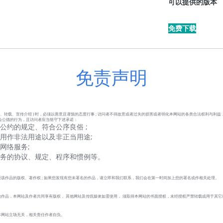
可以提供的版本
免费下载
免责声明
、转载、宣传介绍 ) 时，必须以善意且谨慎的态度行事 ; 访问者不得故意或者过失的损害或者弱化本网站的各类合法权利与利益
会公德的行为，且访问者应当恪守下述承诺：
公约的规定、符合公序良俗 ;
用作非法用途以及非正当用途;
网络服务;
服务的协议、规定、程序和惯例等。
该作品的版权、著作权 ; 如果您发现有您未署名的作品，请立即和我们联系，我们会在第一时间加上您的署名或作相关处理。
作品，本网站及作者共同享有版权， 其他网站及传统媒体如需使用， 须取得本网站的书面授权，未经授权严禁转载或用于其它
本网站立场无关，相关责任作者自负。