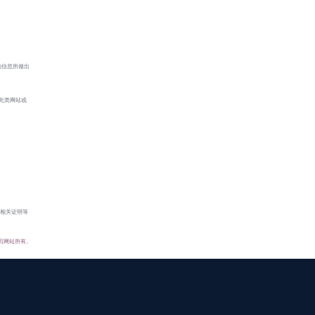
的信息所做出
此类网站或
供相关证明等
司网站所有。