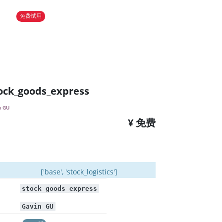
免费试用
ock_goods_express
n GU
¥ 免费
['base', 'stock_logistics']
stock_goods_express
Gavin GU