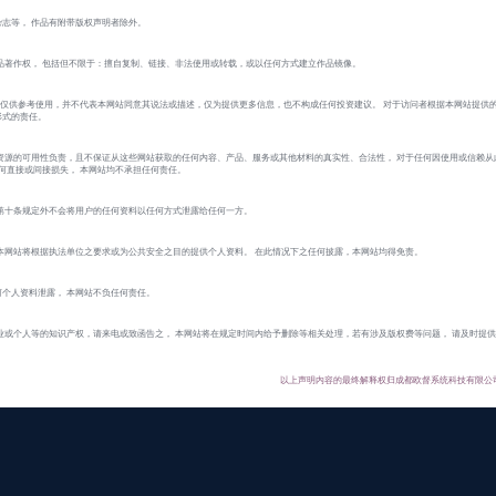
志等， 作品有附带版权声明者除外。
品著作权， 包括但不限于：擅自复制、链接、非法使用或转载，或以任何方式建立作品镜像。
 的作品仅供参考使用，并不代表本网站同意其说法或描述，仅为提供更多信息，也不构成任何投资建议。 对于访问者根据本网站提供
形式的责任。
资源的可用性负责，且不保证从这些网站获取的任何内容、产品、服务或其他材料的真实性、合法性， 对于任何因使用或信赖从
的任何直接或间接损失， 本网站均不承担任何责任。
第十条规定外不会将用户的任何资料以任何方式泄露给任何一方。
本网站将根据执法单位之要求或为公共安全之目的提供个人资料。 在此情况下之任何披露，本网站均得免责。
个人资料泄露， 本网站不负任何责任。
业或个人等的知识产权，请来电或致函告之， 本网站将在规定时间内给予删除等相关处理，若有涉及版权费等问题， 请及时提
以上声明内容的最终解释权归成都欧督系统科技有限公