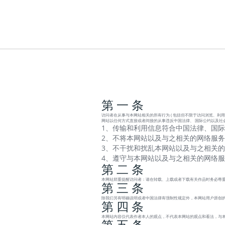
第 一 条
访问者在从事与本网站相关的所有行为 ( 包括但不限于访问浏览、利用
网站以任何方式直接或者间接的从事违反中国法律、 国际公约以及社
1、传输和利用信息符合中国法律、国际
2、不将本网站以及与之相关的网络服务
3、不干扰和扰乱本网站以及与之相关的
4、遵守与本网站以及与之相关的网络
第 二 条
本网站郑重提醒访问者：请在转载、上载或者下载有关作品时务必尊重
第 三 条
除我们另有明确说明或者中国法律有强制性规定外，本网站用户原创的
第 四 条
本网站内容仅代表作者本人的观点，不代表本网站的观点和看法，与