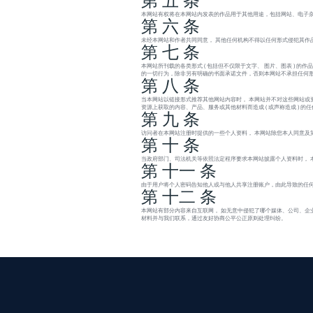
第 五 条
本网站有权将在本网站内发表的作品用于其他用途，包括网站、电子杂
第 六 条
未经本网站和作者共同同意， 其他任何机构不得以任何形式侵犯其作
第 七 条
本网站所刊载的各类形式 ( 包括但不仅限于文字、 图片、图表 )
的一切行为，除非另有明确的书面承诺文件，否则本网站不承担任何
第 八 条
当本网站以链接形式推荐其他网站内容时， 本网站并不对这些网站或
资源上获取的内容、产品、服务或其他材料而造成 ( 或声称造成 ) 
第 九 条
访问者在本网站注册时提供的一些个人资料， 本网站除您本人同意及
第 十 条
当政府部门、司法机关等依照法定程序要求本网站披露个人资料时， 
第 十一 条
由于用户将个人密码告知他人或与他人共享注册账户，由此导致的任何
第 十二 条
本网站有部分内容来自互联网， 如无意中侵犯了哪个媒体、公司、企
材料并与我们联系，通过友好协商公平公正原则处理纠纷。