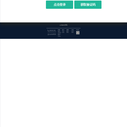
点击登录
400-969-7690
技术服务
服务中心
应用商城
关于我们
官方公众号
商城开发
下载中心
免费应用
加入我们
管理系统开发
开源社区
付费应用
联系我们
数据库优化
关于欧督odoo（OpenERP.HK） : 成都欧督系统科技有限公司，简称OpenERP.HK，提供开源技术领域信息化技术服务，我们专业的技术团队成功为客户提供了进出口金融贸易平台、跨境互通、平台对接、企业内控和权责分离等解决方案，涉及供应链金融、汽车制造、外贸、设备批发、生产制造、仪器仪表、园区管理、仓储物流等行业。
报表开发
交互式设计