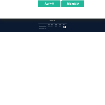
点击登录
400-969-7690
技术服务
服务中心
应用商城
关于我们
官方公众号
商城开发
下载中心
免费应用
加入我们
管理系统开发
开源社区
付费应用
联系我们
数据库优化
关于欧督odoo（OpenERP.HK） : 成都欧督系统科技有限公司，简称OpenERP.HK，提供开源技术领域信息化技术服务，我们专业的技术团队成功为客户提供了进出口金融贸易平台、跨境互通、平台对接、企业内控和权责分离等解决方案，涉及供应链金融、汽车制造、外贸、设备批发、生产制造、仪器仪表、园区管理、仓储物流等行业。
报表开发
交互式设计