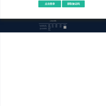
点击登录
400-969-7690
技术服务
服务中心
应用商城
关于我们
官方公众号
商城开发
下载中心
免费应用
加入我们
管理系统开发
开源社区
付费应用
联系我们
数据库优化
关于欧督odoo（OpenERP.HK） : 成都欧督系统科技有限公司，简称OpenERP.HK，提供开源技术领域信息化技术服务，我们专业的技术团队成功为客户提供了进出口金融贸易平台、跨境互通、平台对接、企业内控和权责分离等解决方案，涉及供应链金融、汽车制造、外贸、设备批发、生产制造、仪器仪表、园区管理、仓储物流等行业。
报表开发
交互式设计