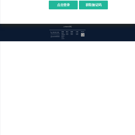
点击登录
400-969-7690
技术服务
服务中心
应用商城
关于我们
官方公众号
商城开发
下载中心
免费应用
加入我们
管理系统开发
开源社区
付费应用
联系我们
数据库优化
关于欧督odoo（OpenERP.HK） : 成都欧督系统科技有限公司，简称OpenERP.HK，提供开源技术领域信息化技术服务，我们专业的技术团队成功为客户提供了进出口金融贸易平台、跨境互通、平台对接、企业内控和权责分离等解决方案，涉及供应链金融、汽车制造、外贸、设备批发、生产制造、仪器仪表、园区管理、仓储物流等行业。
报表开发
交互式设计