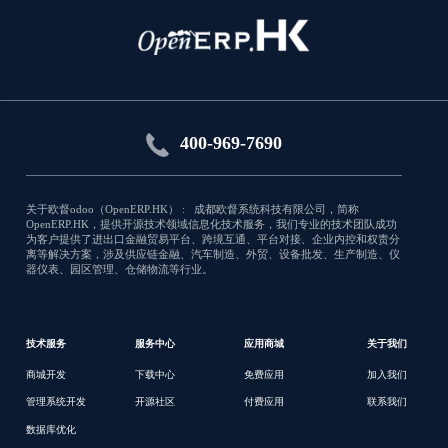
transport
Short (1 phrase/line) summary of the
module's purpose, used as subtitle on
应用类型:销售
modules listing or apps.openerp.hk
400-969-7690
4525
关于欧督odoo（OpenERP.HK） : 成都欧督系统科技有限公司，简称
OpenERP.HK，提供开源技术领域信息化技术服务，我们专业的技术团队成功
为客户提供了进出口金融贸易平台、跨境互通、平台对接、企业内控和权责分
离等解决方案，涉及供应链金融、汽车制造、外贸、设备批发、生产制造、仪
器仪表、园区管理、仓储物流等行业。
技术服务
服务中心
应用商城
关于我们
商城开发
下载中心
免费应用
加入我们
管理系统开发
开源社区
付费应用
联系我们
数据库优化