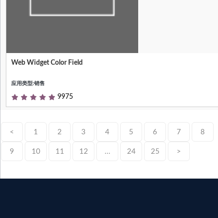
Web Widget Color Field
Customize list view's column color
应用类型:销售
9975
<
1
2
3
4
5
6
7
8
9
10
11
12
...
24
25
>