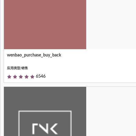
wenbao_purchase_buy_back
Short (1 phrase/line) summary of the
module's purpose, used as subtitle on
应用类型:销售
modules listing or apps.openerp.com
6546